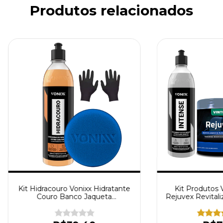
Produtos relacionados
Kit Hidracouro Vonixx Hidratante
Kit Produtos 
Couro Banco Jaqueta
Rejuvex Revitali
Condicionador Aplicador de
Restaurador 
Espuma
Esp