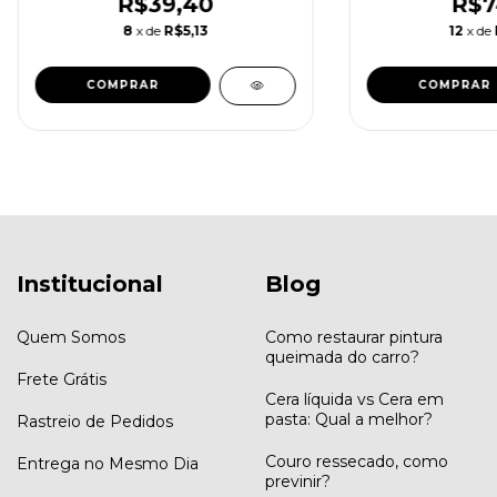
R$39,40
R$7
8
x de
R$5,13
12
x de
Institucional
Blog
Quem Somos
Como restaurar pintura
queimada do carro?
Frete Grátis
Cera líquida vs Cera em
pasta: Qual a melhor?
Rastreio de Pedidos
Couro ressecado, como
Entrega no Mesmo Dia
previnir?