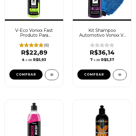
V-Eco Vonixx Fast
Kit Shampoo
Produto Para
Automotivo Vonixx V-
Lavagem A Seco
Floc 240ml Com Luva
Spray Limpador
de Microfibra
(6)
Automotivo Pronto
R$22,89
R$36,14
Uso 500ml
4
x de
R$5,93
7
x de
R$5,37