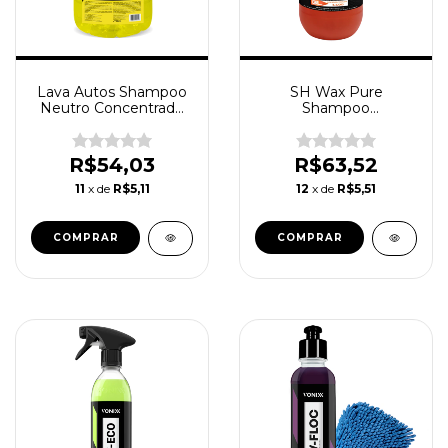
Lava Autos Shampoo
SH Wax Pure
Neutro Concentrado
Shampoo
Carro Moto Vintex
Concentrado Neutro
Vonixx 5l
Com Cera Expert 3L
R$54,03
R$63,52
11
x de
R$5,11
12
x de
R$5,51