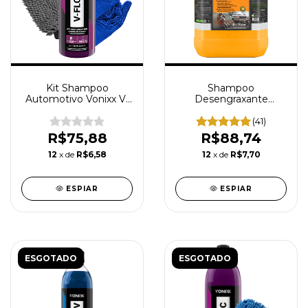
Kit Shampoo
Shampoo
Automotivo Vonixx V-
Desengraxante
Floc 1,5L
Concentrado Xtreme
Mol Protelim 5L
(41)
R$75,88
R$88,74
12
x de
R$6,58
12
x de
R$7,70
ESPIAR
ESPIAR
ESGOTADO
ESGOTADO