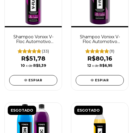
Shampoo Vonixx V-
Shampoo Vonixx V-
Floc Automotivo
Floc Automotivo
Concentrado Neutro
Concentrado Neutro
Lava Auto 1,5L
Lava Auto 3L
(33)
(11)
R$51,78
R$80,16
10
x de
R$5,39
12
x de
R$6,95
ESPIAR
ESPIAR
ESGOTADO
ESGOTADO