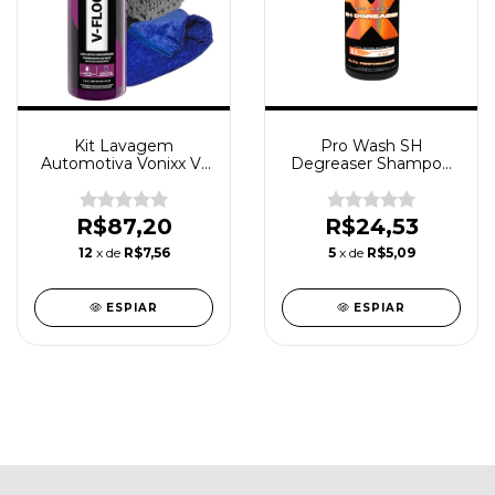
Kit Lavagem
Pro Wash SH
Automotiva Vonixx V-
Degreaser Shampoo
Floc 1,5L Toalha Luva
Desengranxante
Concentrado Expert 1L
R$87,20
R$24,53
12
x de
R$7,56
5
x de
R$5,09
ESPIAR
ESPIAR