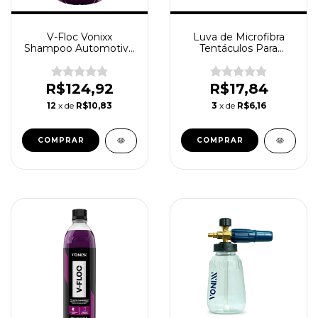
V-Floc Vonixx
Luva de Microfibra
Shampoo Automotivo
Tentáculos Para
Neutro Concentrado
Lavagem Automotiva
Lava Autos 5L
JS 90GSM
R$124,92
R$17,84
12
x de
R$10,83
3
x de
R$6,16