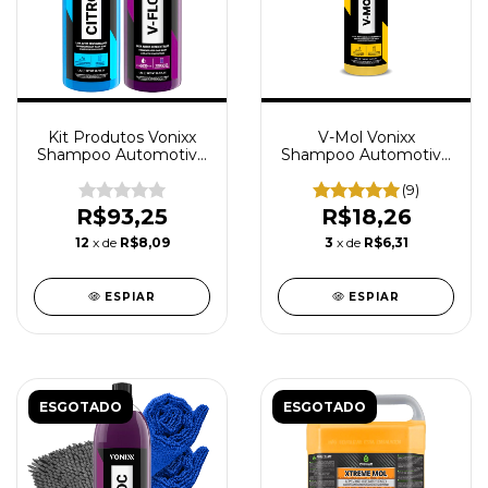
Kit Produtos Vonixx
V-Mol Vonixx
Shampoo Automotivo
Shampoo Automotivo
Lava Auto
Desincrustante
Desengraxante Citron
Concentrado Limpeza
(9)
V-Floc 1,5L
Pesada Barro Lama
R$93,25
R$18,26
Graxa 500ml
12
x de
R$8,09
3
x de
R$6,31
ESPIAR
ESPIAR
ESGOTADO
ESGOTADO