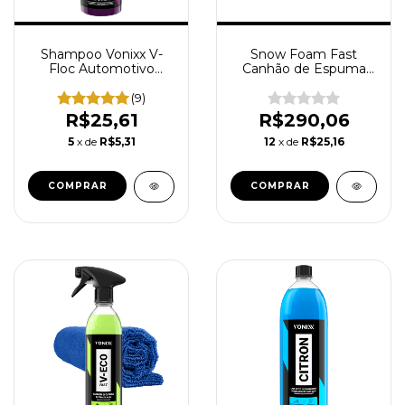
Shampoo Vonixx V-
Snow Foam Fast
Floc Automotivo
Canhão de Espuma
Concentrado Neutro
Lavagem Automotiva
Lava Auto 500ml
Lavadora Alta Pressão
(9)
Vonixx 1L
R$25,61
R$290,06
5
x de
R$5,31
12
x de
R$25,16