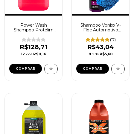
Power Wash
Shampoo Vonixx V-
Shampoo Protelim
Floc Automotivo
Lava Auto Neutro
Concentrado Neutro
Ultra Concentrado
Lava Auto 500ml Luva
(17)
Fragrância Cereja 5L
de Microfibra Lavar
R$128,71
R$43,04
Carro
12
x de
R$11,16
8
x de
R$5,60