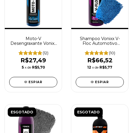
Moto-V
Shampoo Vonixx V-
Desengraxante Vonixx
Floc Automotivo
Lavagem de Moto
Concentrado Neutro
Automotivo 500ml
Lava Auto 1,5L Luva de
(12)
(10)
Microfibra Lavar Carro
R$27,49
R$66,52
5
x de
R$5,70
12
x de
R$5,77
ESPIAR
ESPIAR
ESGOTADO
ESGOTADO