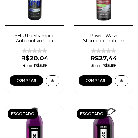
SH Ultra Shampoo
Power Wash
Automotivo Ultra
Shampoo Protelim
Concentrado Neutro
Lava Auto Neutro
Lava Autos Expert
Ultra Concentrado
500ml
Fragrância Cereja
R$20,04
R$27,44
500ml
4
x de
R$5,19
5
x de
R$5,69
ESGOTADO
ESGOTADO