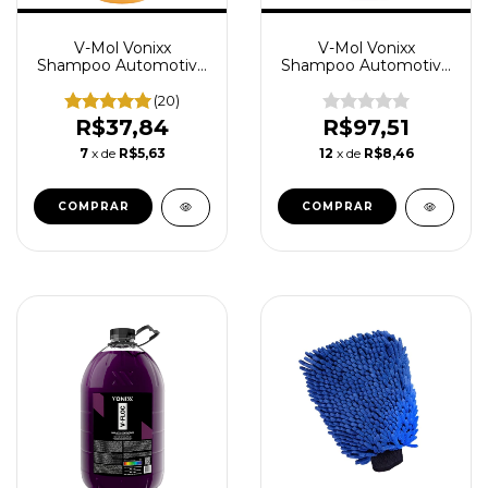
V-Mol Vonixx
V-Mol Vonixx
Shampoo Automotivo
Shampoo Automotivo
Concentrado
Concentrado
Desincrustante 1,5L
Desincrustante 5L
(20)
R$37,84
R$97,51
7
x de
R$5,63
12
x de
R$8,46