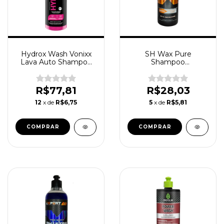
Hydrox Wash Vonixx
SH Wax Pure
Lava Auto Shampoo
Shampoo
Concentrado Com
Concentrado Neutro
Proteção Cera
Com Cera Expert
Cerâmica SIO2 500ml
500ml
R$77,81
R$28,03
12
x de
R$6,75
5
x de
R$5,81