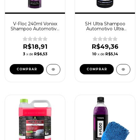
V-Floc 240ml Vonixx
SH Ultra Shampoo
Shampoo Automotivo
Automotivo Ultra
Neutro Concentrado
Concentrado Neutro
Lava Autos Expert 1L
R$18,91
R$49,36
3
x de
R$6,53
10
x de
R$5,14