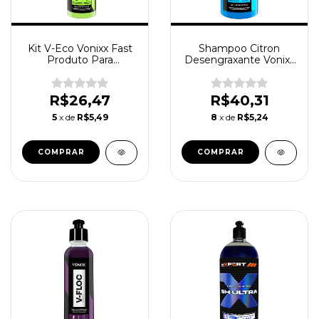
Kit V-Eco Vonixx Fast
Shampoo Citron
Produto Para
Desengraxante Vonixx
Lavagem A Seco
Automotivo
Spray Limpador
Concentrado Lava
Automotivo Pronto
Auto 1,5L
R$26,47
R$40,31
Uso 500ml Toalha
5
x de
R$5,49
8
x de
R$5,24