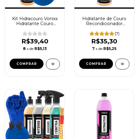
Kit Hidracouro Vonixx
Hidratante de Couro
Hidratante Couro
Recondicionador
Banco Jaqueta
Hidracouro Vonixx
Condicionador
500ml
(7)
Aplicador de Espuma
R$39,40
R$35,30
8
x de
R$5,13
7
x de
R$5,25