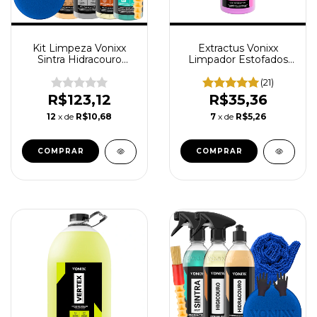
Kit Limpeza Vonixx
Extractus Vonixx
Sintra Hidracouro
Limpador Estofados
Higicouro Intense
Carpetes Ultra
Concentrado Alta
(21)
Performance 1,5L
R$123,12
R$35,36
12
x de
R$10,68
7
x de
R$5,26