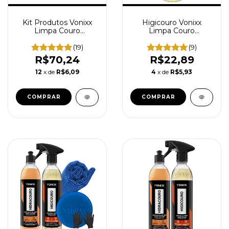
Kit Produtos Vonixx
Higicouro Vonixx
Limpa Couro
Limpa Couro
Higicouro Limpador
Limpador de Couro
Hidracouro Hidratante
Automotivo
(19)
(9)
Couro
Doméstico 500ml
R$70,24
R$22,89
12
x de
R$6,09
4
x de
R$5,93