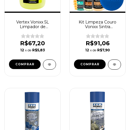
Vertex Vonixx 5L
Kit Limpeza Couro
Limpador de
Vonixx Sintra
Estofados
Hidracouro Higicouro
Concentrado
R$67,20
R$91,06
12
x de
R$5,83
12
x de
R$7,90