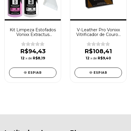
Kit Limpeza Estofados
V-Leather Pro Vonixx
Vonixx Extractus
Vitrificador de Couros
Bactran
Proteção UV
Hidrorepelente
Selante Protetor 50ml
R$94,43
R$108,41
12
x de
R$8,19
12
x de
R$9,40
ESPIAR
ESPIAR