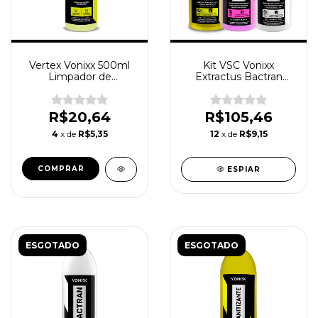
Vertex Vonixx 500ml
Kit VSC Vonixx
Limpador de
Extractus Bactran
Estofados Sofa
Sanitizante Limpeza
Bancos Carpetes
Estofados Carpetes
Tapetes Geral
Sofás
R$20,64
R$105,46
Automotivo Super
Concentrado
4
x de
R$5,35
12
x de
R$9,15
ESPIAR
ESGOTADO
ESGOTADO