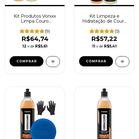
Kit Produtos Vonixx
Kit Limpeza e
Limpa Couro
Hidratação de Couro
Higicouro Limpador
Hidracouro Higicouro
Hidracouro Hidratante
Vonixx 500ml
(9)
(5)
Couro
R$64,74
R$57,22
12
x de
R$5,61
11
x de
R$5,41