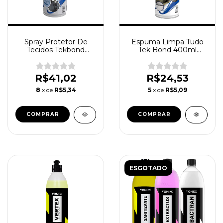
Spray Protetor De
Espuma Limpa Tudo
Tecidos Tekbond
Tek Bond 400ml
Repelente de Líquidos
Estofados Couro
Plasticos
R$41,02
R$24,53
8
x de
R$5,34
5
x de
R$5,09
ESGOTADO