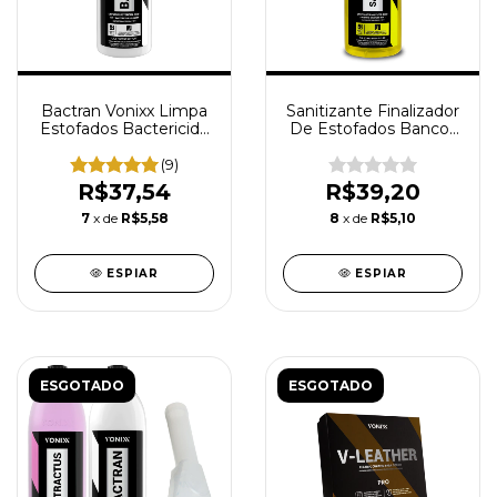
Bactran Vonixx Limpa
Sanitizante Finalizador
Estofados Bactericida
De Estofados Bancos
Ultra Concentrado
Carpetes Tapetes
Profissional 1,5L
Automotivo Original
(9)
Vonixx 1,5L
R$37,54
R$39,20
7
x de
R$5,58
8
x de
R$5,10
ESPIAR
ESPIAR
ESGOTADO
ESGOTADO