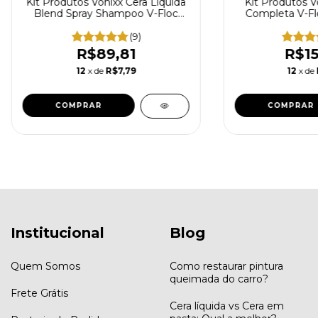
Kit Produtos Vonixx Cera Liquida
Kit Produtos 
Blend Spray Shampoo V-Floc
Completa V-Fl
500ml Luva de Microfibra Toalha
Intense S
(9)
R$89,81
R$15
12
x de
R$7,79
12
x de
Institucional
Blog
Quem Somos
Como restaurar pintura
queimada do carro?
Frete Grátis
Cera líquida vs Cera em