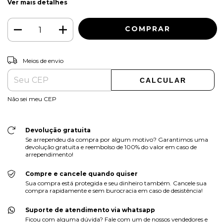
Ver mais detalhes
ALTERAR CEP
Entregas para o CEP:
Meios de envio
CALCULAR
Não sei meu CEP
Devolução gratuita
Se arrependeu da compra por algum motivo? Garantimos uma
devolução gratuita e reembolso de 100% do valor em caso de
arrependimento!
Compre e cancele quando quiser
Sua compra está protegida e seu dinheiro também. Cancele sua
compra rapidamente e sem burocracia em caso de desistência!
Suporte de atendimento via whatsapp
Ficou com alguma dúvida? Fale com um de nossos vendedores e