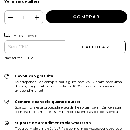
Ver mais detalhes
ALTERAR CEP
Entregas para o CEP:
Meios de envio
CALCULAR
Não sei meu CEP
Devolução gratuita
Se arrependeu da compra por algum motivo? Garantimos uma
devolução gratuita e reembolso de 100% do valor em caso de
arrependimento!
Compre e cancele quando quiser
Sua compra está protegida e seu dinheiro também. Cancele sua
compra rapidamente e sem burocracia em caso de desistência!
Suporte de atendimento via whatsapp
Ficou com alguma dúvida? Fale com um de nossos vendedores e