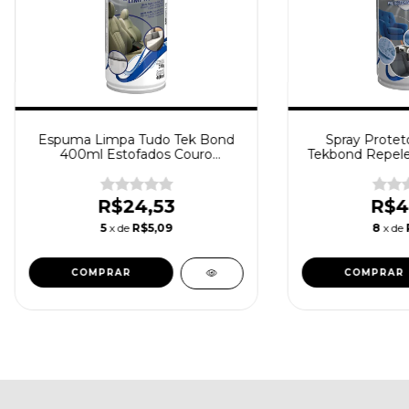
Espuma Limpa Tudo Tek Bond
Spray Protet
400ml Estofados Couro
Tekbond Repele
Plasticos
R$24,53
R$4
5
x de
R$5,09
8
x de