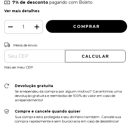
7% de desconto
pagando com Boleto
Ver mais detalhes
ALTERAR CEP
Entregas para o CEP:
Meios de envio
CALCULAR
Não sei meu CEP
Devolução gratuita
Se arrependeu da compra por algum motivo? Garantimos uma
devolução gratuita e reembolso de 100% do valor em caso de
arrependimento!
Compre e cancele quando quiser
Sua compra está protegida e seu dinheiro também. Cancele sua
compra rapidamente e sem burocracia em caso de desistência!