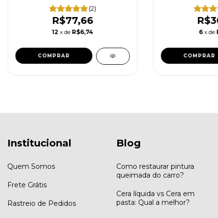
(2)
R$77,66
R$3
12
x de
R$6,74
6
x de
Institucional
Blog
Quem Somos
Como restaurar pintura
queimada do carro?
Frete Grátis
Cera líquida vs Cera em
pasta: Qual a melhor?
Rastreio de Pedidos