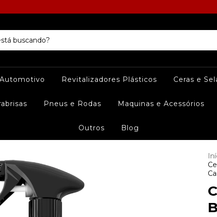
 Automotivo
Revitalizadores Plásticos
Ceras e Se
rabrisas
Pneus e Rodas
Maquinas e Acessórios
Outros
Blog
Iní
Ce
Ca
C
B