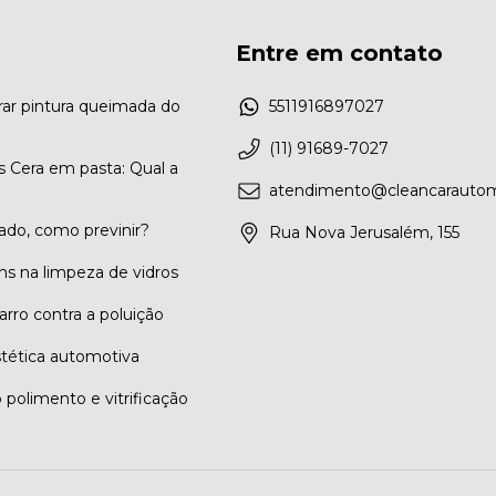
Entre em contato
ar pintura queimada do
5511916897027
(11) 91689-7027
vs Cera em pasta: Qual a
atendimento@cleancarautom
ado, como previnir?
Rua Nova Jerusalém, 155
ns na limpeza de vidros
arro contra a poluição
tética automotiva
 polimento e vitrificação