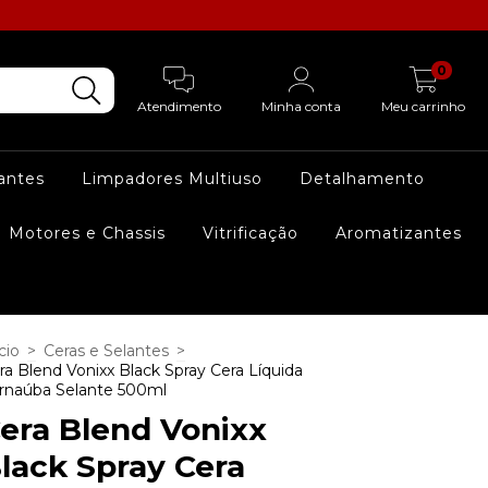
0
Atendimento
Minha conta
Meu carrinho
lantes
Limpadores Multiuso
Detalhamento
Motores e Chassis
Vitrificação
Aromatizantes
cio
>
Ceras e Selantes
>
ra Blend Vonixx Black Spray Cera Líquida
rnaúba Selante 500ml
era Blend Vonixx
lack Spray Cera