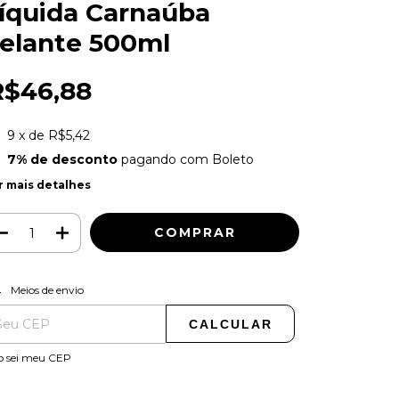
íquida Carnaúba
elante 500ml
R$46,88
9
x de
R$5,42
7% de desconto
pagando com Boleto
r mais detalhes
ALTERAR CEP
regas para o CEP:
Meios de envio
CALCULAR
o sei meu CEP