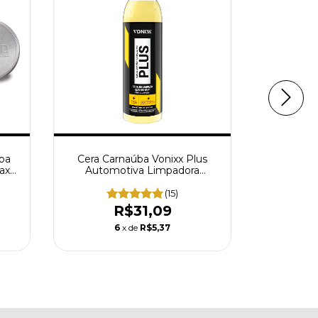
ba
Cera Carnaúba Vonixx Plus
SiO2 Pro
ax
Automotiva Limpadora
De Vitr
Polidora 500ml
Automoti
(15)
R$31,09
6
x de
R$5,37