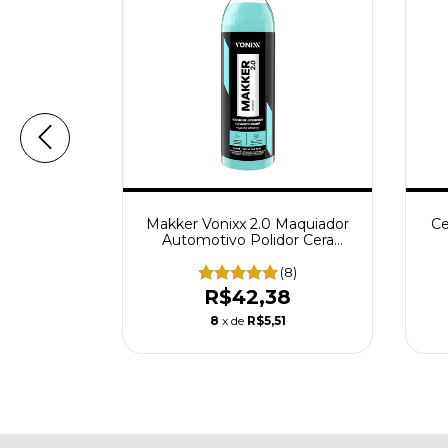
xx Rápida
Makker Vonixx 2.0 Maquiador
Ce
ok Final
Automotivo Polidor Cera
500ml Tira Riscos Mascara
Risco
(9)
(8)
8
R$42,38
0
8
x de
R$5,51