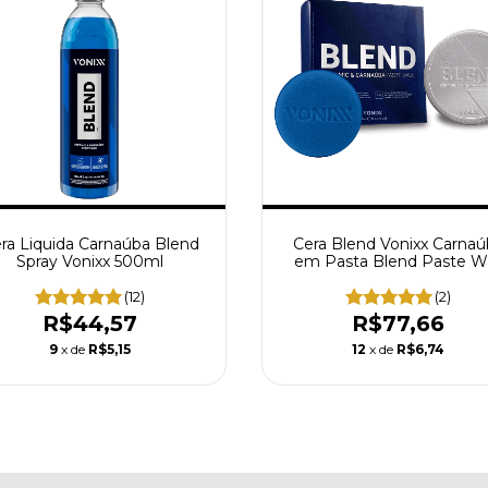
ra Liquida Carnaúba Blend
Cera Blend Vonixx Carnaú
Spray Vonixx 500ml
em Pasta Blend Paste W
100g
(12)
(2)
R$44,57
R$77,66
9
x de
R$5,15
12
x de
R$6,74