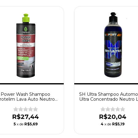
Power Wash Shampoo
SH Ultra Shampoo Automo
rotelim Lava Auto Neutro
Ultra Concentrado Neutro 
tra Concentrado Fragrância
Autos Expert 500ml
Cereja 500ml
R$27,44
R$20,04
5
x de
R$5,69
4
x de
R$5,19