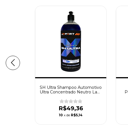
hampoo
SH Ultra Shampoo Automotivo
o Com Cera
Ultra Concentrado Neutro Lava
P
Autos Expert 1L
Ul
2
R$49,36
1
10
x de
R$5,14