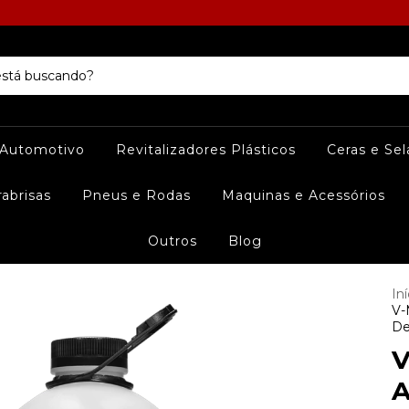
 Automotivo
Revitalizadores Plásticos
Ceras e Se
rabrisas
Pneus e Rodas
Maquinas e Acessórios
Outros
Blog
Iní
V-
De
V
A