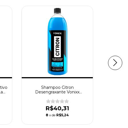
tivo
Shampoo Citron
Shamp
Lava
Desengraxante Vonixx
Automo
Automotivo Concentrado Lava
Neutro L
Auto 1,5L
de Micr
R$40,31
8
x de
R$5,24