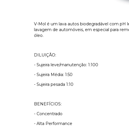
V-Mol é um lava autos biodegradável com pH le
lavagem de automóveis, em especial para remoç
óleo.
DILUIÇÃO:
- Sujeira leve/manutenção: 1:100
- Sujeira Média: 1:50
- Sujeira pesada 1:10
BENEFÍCIOS:
- Concentrado
- Alta Performance