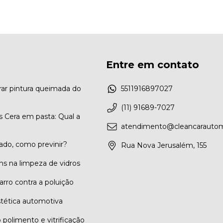
Entre em contato
ar pintura queimada do
5511916897027
(11) 91689-7027
vs Cera em pasta: Qual a
atendimento@cleancarautom
ado, como previnir?
Rua Nova Jerusalém, 155
ns na limpeza de vidros
arro contra a poluição
tética automotiva
 polimento e vitrificação