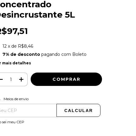
oncentrado
esincrustante 5L
R$97,51
12
x de
R$8,46
7% de desconto
pagando com Boleto
r mais detalhes
ALTERAR CEP
regas para o CEP:
Meios de envio
CALCULAR
o sei meu CEP