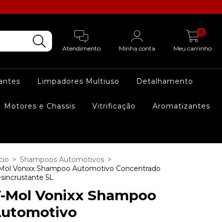
0
Atendimento
Minha conta
Meu carrinho
lantes
Limpadores Multiuso
Detalhamento
Motores e Chassis
Vitrificação
Aromatizantes
cio
>
Shampoos Automotivos
>
Mol Vonixx Shampoo Automotivo Concentrado
sincrustante 5L
-Mol Vonixx Shampoo
utomotivo