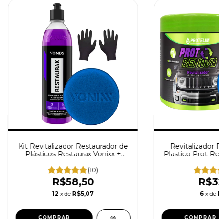
Kit Revitalizador Restaurador de
Revitalizador 
Plásticos Restaurax Vonixx +
Plastico Prot R
Aplicador e Luva Descartável
Apli
(10)
R$58,50
R$3
12
x de
R$5,07
6
x de