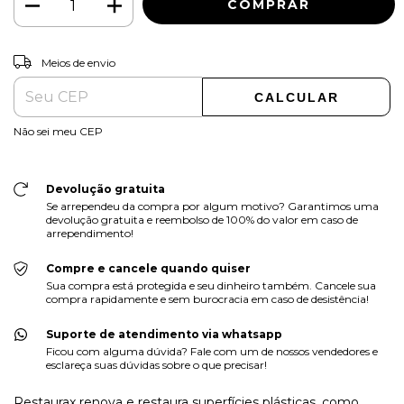
ALTERAR CEP
Entregas para o CEP:
Meios de envio
CALCULAR
Não sei meu CEP
Devolução gratuita
Se arrependeu da compra por algum motivo? Garantimos uma
devolução gratuita e reembolso de 100% do valor em caso de
arrependimento!
Compre e cancele quando quiser
Sua compra está protegida e seu dinheiro também. Cancele sua
compra rapidamente e sem burocracia em caso de desistência!
Suporte de atendimento via whatsapp
Ficou com alguma dúvida? Fale com um de nossos vendedores e
esclareça suas dúvidas sobre o que precisar!
Restaurax renova e restaura superfícies plásticas, como