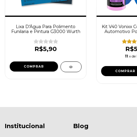
Lixa D'Água Para Polimento
Kit V40 Vonixx 
Funilaria e Pintura G3000 Wurth
Automotivo Po
Com Cera de C
Aplicador de 
R$5,90
R$5
11
x de
Institucional
Blog