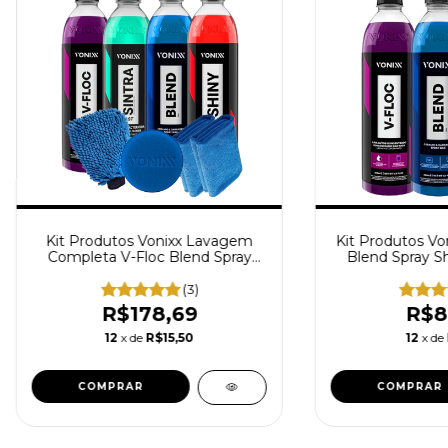
Kit Produtos Vonixx Lavagem
Kit Produtos Von
Completa V-Floc Blend Spray
Blend Spray S
Shiny Sintra Fast
500ml Luva de M
(3)
R$178,69
R$8
12
x de
R$15,50
12
x de